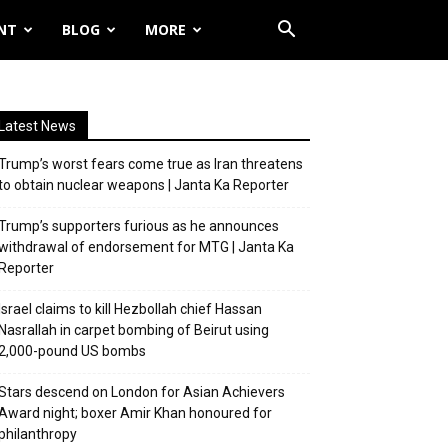
NT
BLOG
MORE
Latest News
Trump’s worst fears come true as Iran threatens
to obtain nuclear weapons | Janta Ka Reporter
Trump’s supporters furious as he announces
withdrawal of endorsement for MTG | Janta Ka
Reporter
Israel claims to kill Hezbollah chief Hassan
Nasrallah in carpet bombing of Beirut using
2,000-pound US bombs
Stars descend on London for Asian Achievers
Award night; boxer Amir Khan honoured for
philanthropy