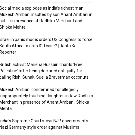
Social media explodes as India’s richest man
Mukesh Ambani insulted by son Anant Ambani in
public in presence of Radhika Merchant and
Shloka Mehta
Israel in panic mode; orders US Congress to force
South Africa to drop ICJ case? | Janta Ka
Reporter
British activist Marieha Hussain chants ‘Free
Palestine’ after being declared not guilty for
calling Rishi Sunak, Suella Braverman coconuts
Mukesh Ambani condemned for allegedly
inappropriately touching daughter-in-law Radhika
Merchant in presence of Anant Ambani, Shloka
Mehta
India’s Supreme Court stays BJP government’s
Nazi Germany style order against Muslims