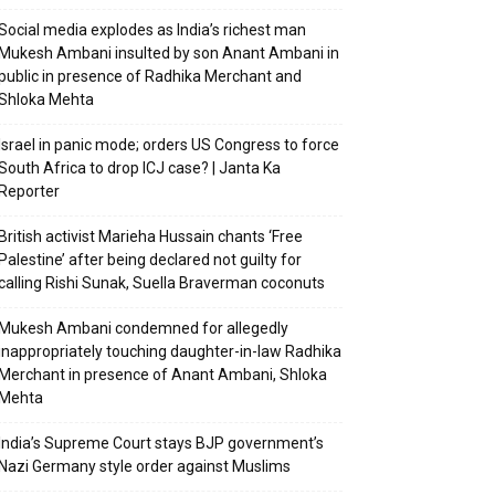
Social media explodes as India’s richest man
Mukesh Ambani insulted by son Anant Ambani in
public in presence of Radhika Merchant and
Shloka Mehta
Israel in panic mode; orders US Congress to force
South Africa to drop ICJ case? | Janta Ka
Reporter
British activist Marieha Hussain chants ‘Free
Palestine’ after being declared not guilty for
calling Rishi Sunak, Suella Braverman coconuts
Mukesh Ambani condemned for allegedly
inappropriately touching daughter-in-law Radhika
Merchant in presence of Anant Ambani, Shloka
Mehta
India’s Supreme Court stays BJP government’s
Nazi Germany style order against Muslims