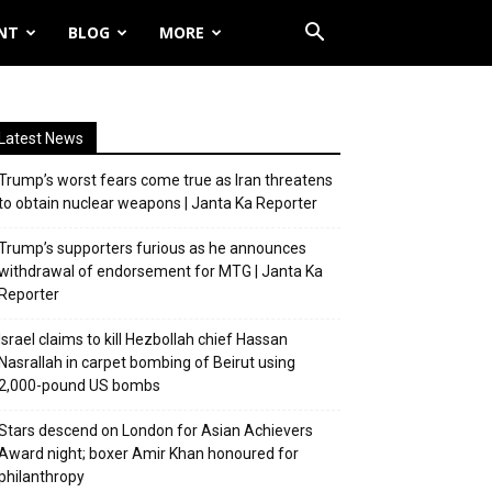
NT
BLOG
MORE
Latest News
Trump’s worst fears come true as Iran threatens
to obtain nuclear weapons | Janta Ka Reporter
Trump’s supporters furious as he announces
withdrawal of endorsement for MTG | Janta Ka
Reporter
Israel claims to kill Hezbollah chief Hassan
Nasrallah in carpet bombing of Beirut using
2,000-pound US bombs
Stars descend on London for Asian Achievers
Award night; boxer Amir Khan honoured for
philanthropy