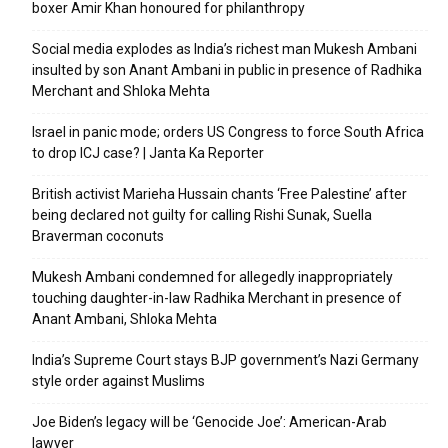
boxer Amir Khan honoured for philanthropy
Social media explodes as India’s richest man Mukesh Ambani
insulted by son Anant Ambani in public in presence of Radhika
Merchant and Shloka Mehta
Israel in panic mode; orders US Congress to force South Africa
to drop ICJ case? | Janta Ka Reporter
British activist Marieha Hussain chants ‘Free Palestine’ after
being declared not guilty for calling Rishi Sunak, Suella
Braverman coconuts
Mukesh Ambani condemned for allegedly inappropriately
touching daughter-in-law Radhika Merchant in presence of
Anant Ambani, Shloka Mehta
India’s Supreme Court stays BJP government’s Nazi Germany
style order against Muslims
Joe Biden’s legacy will be ‘Genocide Joe’: American-Arab
lawyer