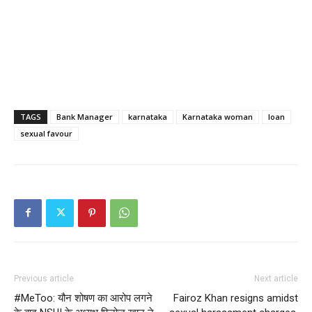
TAGS
Bank Manager
karnataka
Karnataka woman
loan
sexual favour
Previous article
Next article
#MeToo: यौन शोषण का आरोप लगने
Fairoz Khan resigns amidst