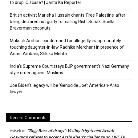
to drop ICJ case? | Janta Ka Reporter
British activist Marieha Hussain chants ‘Free Palestine’ after
being declared not guilty for calling Rishi Sunak, Suella
Braverman coconuts
Mukesh Ambani condemned for allegedly inappropriately
touching daughter-in-law Radhika Merchant in presence of
Anant Ambani, Shloka Mehta
India’s Supreme Court stays BJP government’s Nazi Germany
style order against Muslims
Joe Biden’s legacy will be ‘Genocide Joe’: American-Arab
lawyer
Recent Comments
“Bigg Boss of drugs”: Visibly frightened Arnab
Avisek
on
Goswami refuses to accept Arshi Khan’s challenge on LIVE TV