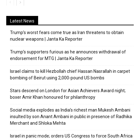
Latest News
Trump’s worst fears come true as Iran threatens to obtain
nuclear weapons | Janta Ka Reporter
Trump’s supporters furious as he announces withdrawal of
endorsement for MTG | Janta Ka Reporter
Israel claims to kill Hezbollah chief Hassan Nasrallah in carpet
bombing of Beirut using 2,000-pound US bombs
Stars descend on London for Asian Achievers Award night;
boxer Amir Khan honoured for philanthropy
Social media explodes as India’s richest man Mukesh Ambani
insulted by son Anant Ambani in public in presence of Radhika
Merchant and Shloka Mehta
Israel in panic mode; orders US Congress to force South Africa