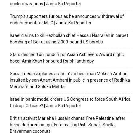
nuclear weapons | Janta Ka Reporter
Trump’s supporters furious as he announces withdrawal of
endorsement for MTG | Janta Ka Reporter
Israel claims to kill Hezbollah chief Hassan Nasrallah in carpet
bombing of Beirut using 2,000-pound US bombs
Stars descend on London for Asian Achievers Award night;
boxer Amir Khan honoured for philanthropy
Social media explodes as India’s richest man Mukesh Ambani
insulted by son Anant Ambani in public in presence of Radhika
Merchant and Shloka Mehta
Israel in panic mode; orders US Congress to force South Africa
to drop ICJ case? | Janta Ka Reporter
British activist Marieha Hussain chants ‘Free Palestine’ after
being declared not guilty for calling Rishi Sunak, Suella
Braverman coconuts