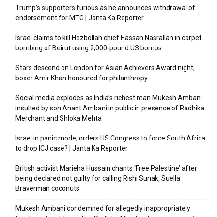
Trump’s supporters furious as he announces withdrawal of
endorsement for MTG | Janta Ka Reporter
Israel claims to kill Hezbollah chief Hassan Nasrallah in carpet
bombing of Beirut using 2,000-pound US bombs
Stars descend on London for Asian Achievers Award night;
boxer Amir Khan honoured for philanthropy
Social media explodes as India’s richest man Mukesh Ambani
insulted by son Anant Ambani in public in presence of Radhika
Merchant and Shloka Mehta
Israel in panic mode; orders US Congress to force South Africa
to drop ICJ case? | Janta Ka Reporter
British activist Marieha Hussain chants ‘Free Palestine’ after
being declared not guilty for calling Rishi Sunak, Suella
Braverman coconuts
Mukesh Ambani condemned for allegedly inappropriately