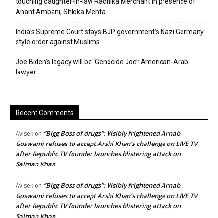
touching daughter-in-law Radhika Merchant in presence of
Anant Ambani, Shloka Mehta
India’s Supreme Court stays BJP government’s Nazi Germany
style order against Muslims
Joe Biden’s legacy will be ‘Genocide Joe’: American-Arab
lawyer
Recent Comments
“Bigg Boss of drugs”: Visibly frightened Arnab
Avisek
on
Goswami refuses to accept Arshi Khan’s challenge on LIVE TV
after Republic TV founder launches blistering attack on
Salman Khan
“Bigg Boss of drugs”: Visibly frightened Arnab
Avisek
on
Goswami refuses to accept Arshi Khan’s challenge on LIVE TV
after Republic TV founder launches blistering attack on
Salman Khan