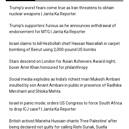
Trump’s worst fears come true as Iran threatens to obtain
nuclear weapons | Janta Ka Reporter
Trump’s supporters furious as he announces withdrawal of
endorsement for MTG | Janta Ka Reporter
Israel claims to kill Hezbollah chief Hassan Nasrallah in carpet
bombing of Beirut using 2,000-pound US bombs
Stars descend on London for Asian Achievers Award night;
boxer Amir Khan honoured for philanthropy
Social media explodes as India’s richest man Mukesh Ambani
insulted by son Anant Ambani in public in presence of Radhika
Merchant and Shloka Mehta
Israel in panic mode; orders US Congress to force South Africa
to drop ICJ case? | Janta Ka Reporter
British activist Marieha Hussain chants ‘Free Palestine’ after
being declared not guilty for calling Rishi Sunak, Suella