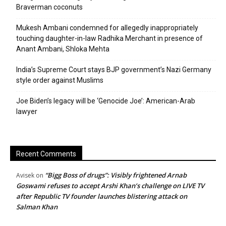
Braverman coconuts
Mukesh Ambani condemned for allegedly inappropriately
touching daughter-in-law Radhika Merchant in presence of
Anant Ambani, Shloka Mehta
India’s Supreme Court stays BJP government’s Nazi Germany
style order against Muslims
Joe Biden’s legacy will be ‘Genocide Joe’: American-Arab
lawyer
Recent Comments
“Bigg Boss of drugs”: Visibly frightened Arnab
Avisek
on
Goswami refuses to accept Arshi Khan’s challenge on LIVE TV
after Republic TV founder launches blistering attack on
Salman Khan