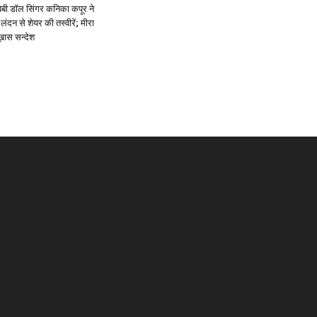
ें: बेबी डॉल सिंगर कनिका कपूर ने
लंदन से शेयर की तस्वीरें; मीरा
 ख़ास सन्देश