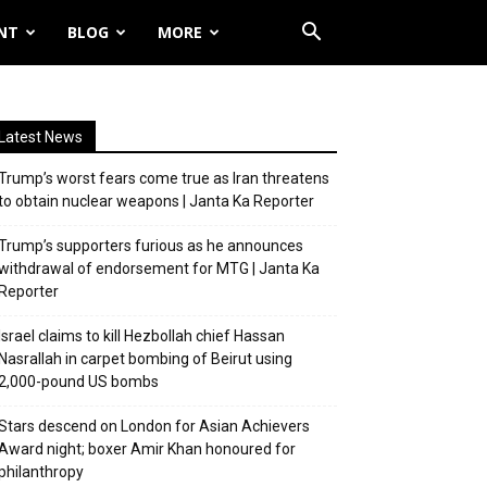
NT
BLOG
MORE
Latest News
Trump’s worst fears come true as Iran threatens
to obtain nuclear weapons | Janta Ka Reporter
Trump’s supporters furious as he announces
withdrawal of endorsement for MTG | Janta Ka
Reporter
Israel claims to kill Hezbollah chief Hassan
Nasrallah in carpet bombing of Beirut using
2,000-pound US bombs
Stars descend on London for Asian Achievers
Award night; boxer Amir Khan honoured for
philanthropy