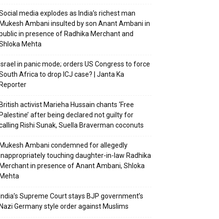
Social media explodes as India’s richest man
Mukesh Ambani insulted by son Anant Ambani in
public in presence of Radhika Merchant and
Shloka Mehta
Israel in panic mode; orders US Congress to force
South Africa to drop ICJ case? | Janta Ka
Reporter
British activist Marieha Hussain chants ‘Free
Palestine’ after being declared not guilty for
calling Rishi Sunak, Suella Braverman coconuts
Mukesh Ambani condemned for allegedly
inappropriately touching daughter-in-law Radhika
Merchant in presence of Anant Ambani, Shloka
Mehta
India’s Supreme Court stays BJP government’s
Nazi Germany style order against Muslims