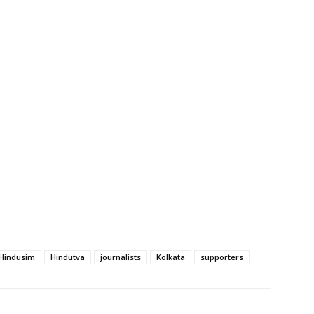
Hindusim
Hindutva
journalists
Kolkata
supporters