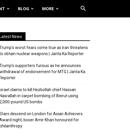
NT
BLOG
MORE
Latest News
Trump’s worst fears come true as Iran threatens
to obtain nuclear weapons | Janta Ka Reporter
Trump’s supporters furious as he announces
withdrawal of endorsement for MTG | Janta Ka
Reporter
Israel claims to kill Hezbollah chief Hassan
Nasrallah in carpet bombing of Beirut using
2,000-pound US bombs
Stars descend on London for Asian Achievers
Award night; boxer Amir Khan honoured for
philanthropy