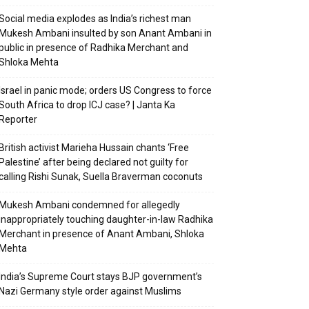
Social media explodes as India’s richest man
Mukesh Ambani insulted by son Anant Ambani in
public in presence of Radhika Merchant and
Shloka Mehta
Israel in panic mode; orders US Congress to force
South Africa to drop ICJ case? | Janta Ka
Reporter
British activist Marieha Hussain chants ‘Free
Palestine’ after being declared not guilty for
calling Rishi Sunak, Suella Braverman coconuts
Mukesh Ambani condemned for allegedly
inappropriately touching daughter-in-law Radhika
Merchant in presence of Anant Ambani, Shloka
Mehta
India’s Supreme Court stays BJP government’s
Nazi Germany style order against Muslims