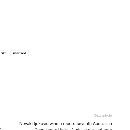
arikh
married
Next article
र
Novak Djokovic wins a record seventh Australian
’
Open, beats Rafael Nadal in straight sets