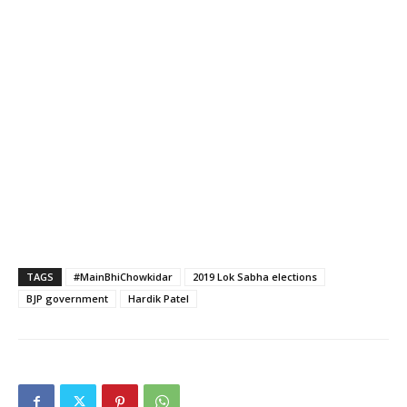
TAGS
#MainBhiChowkidar
2019 Lok Sabha elections
BJP government
Hardik Patel