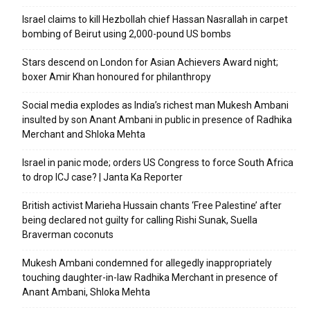
Israel claims to kill Hezbollah chief Hassan Nasrallah in carpet
bombing of Beirut using 2,000-pound US bombs
Stars descend on London for Asian Achievers Award night;
boxer Amir Khan honoured for philanthropy
Social media explodes as India’s richest man Mukesh Ambani
insulted by son Anant Ambani in public in presence of Radhika
Merchant and Shloka Mehta
Israel in panic mode; orders US Congress to force South Africa
to drop ICJ case? | Janta Ka Reporter
British activist Marieha Hussain chants ‘Free Palestine’ after
being declared not guilty for calling Rishi Sunak, Suella
Braverman coconuts
Mukesh Ambani condemned for allegedly inappropriately
touching daughter-in-law Radhika Merchant in presence of
Anant Ambani, Shloka Mehta