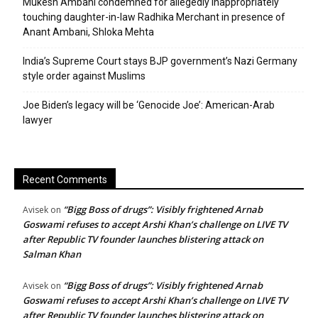
Mukesh Ambani condemned for allegedly inappropriately
touching daughter-in-law Radhika Merchant in presence of
Anant Ambani, Shloka Mehta
India’s Supreme Court stays BJP government’s Nazi Germany
style order against Muslims
Joe Biden’s legacy will be ‘Genocide Joe’: American-Arab
lawyer
Recent Comments
“Bigg Boss of drugs”: Visibly frightened Arnab
Avisek
on
Goswami refuses to accept Arshi Khan’s challenge on LIVE TV
after Republic TV founder launches blistering attack on
Salman Khan
“Bigg Boss of drugs”: Visibly frightened Arnab
Avisek
on
Goswami refuses to accept Arshi Khan’s challenge on LIVE TV
after Republic TV founder launches blistering attack on