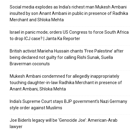
Social media explodes as India’s richest man Mukesh Ambani
insulted by son Anant Ambani in public in presence of Radhika
Merchant and Shloka Mehta
Israel in panic mode; orders US Congress to force South Africa
to drop ICJ case? | Janta Ka Reporter
British activist Marieha Hussain chants ‘Free Palestine’ after
being declared not guilty for calling Rishi Sunak, Suella
Braverman coconuts
Mukesh Ambani condemned for allegedly inappropriately
touching daughter-in-law Radhika Merchant in presence of
Anant Ambani, Shloka Mehta
India’s Supreme Court stays BJP government’s Nazi Germany
style order against Muslims
Joe Biden’s legacy will be ‘Genocide Joe’: American-Arab
lawyer