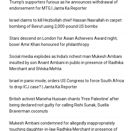
Trump’s supporters furious as he announces withdrawal of
endorsement for MTG | Janta Ka Reporter
Israel claims to kill Hezbollah chief Hassan Nasrallah in carpet
bombing of Beirut using 2,000-pound US bombs
Stars descend on London for Asian Achievers Award night;
boxer Amir Khan honoured for philanthropy
Social media explodes as India’s richest man Mukesh Ambani
insulted by son Anant Ambani in public in presence of Radhika
Merchant and Shloka Mehta
Israel in panic mode; orders US Congress to force South Africa
to drop ICJ case? | Janta Ka Reporter
British activist Marieha Hussain chants ‘Free Palestine’ after
being declared not guilty for calling Rishi Sunak, Suella
Braverman coconuts
Mukesh Ambani condemned for allegedly inappropriately
touching daughter-in-law Radhika Merchant in presence of