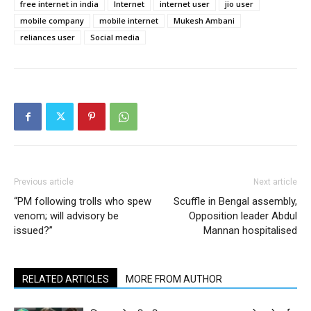
free internet in india
Internet
internet user
jio user
mobile company
mobile internet
Mukesh Ambani
reliances user
Social media
Previous article
Next article
“PM following trolls who spew
Scuffle in Bengal assembly,
venom; will advisory be
Opposition leader Abdul
issued?”
Mannan hospitalised
RELATED ARTICLES
MORE FROM AUTHOR