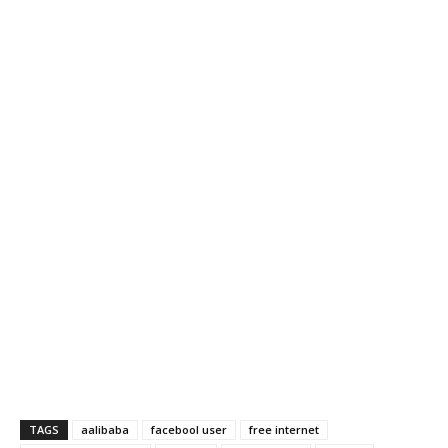
TAGS
aalibaba
facebool user
free internet