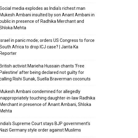
Social media explodes as India’s richest man
Mukesh Ambani insulted by son Anant Ambani in
public in presence of Radhika Merchant and
Shloka Mehta
Israel in panic mode; orders US Congress to force
South Africa to drop ICJ case? | Janta Ka
Reporter
British activist Marieha Hussain chants ‘Free
Palestine’ after being declared not guilty for
calling Rishi Sunak, Suella Braverman coconuts
Mukesh Ambani condemned for allegedly
inappropriately touching daughter-in-law Radhika
Merchant in presence of Anant Ambani, Shloka
Mehta
India’s Supreme Court stays BJP government’s
Nazi Germany style order against Muslims