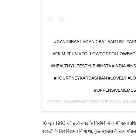
#GANDIIBAAT #GANDIBAT #ARTIST #A
#FILM #FUN #FOLLOWFORFOLLOWBACK
#HEALTHYLIFESTYLE #INSTA #INDIA #I
#KOURTNEYKARDASHIAN #LOVELY #LO
#OFFENSIVEMEMES
A POST SHARED BY
SEXY APP SO CLICK R
16 जून 1993 को छत्‍तीसगढ़ के चिरमिरी में जन्‍मीं गहना वशिष्‍ठ
कारलो’ के लिए विज्ञापन किया था, कुछ ब्रांड्स के साथ म