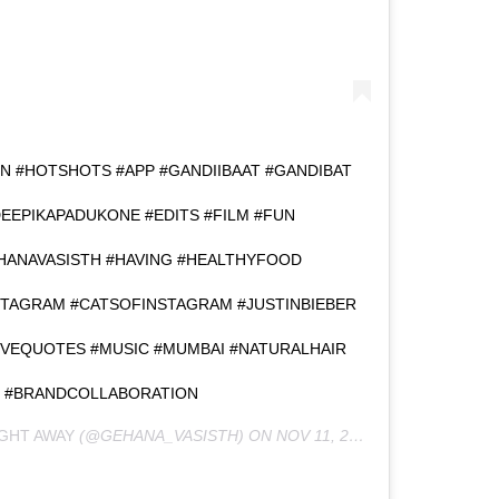
N #HOTSHOTS #APP #GANDIIBAAT #GANDIBAT
EEPIKAPADUKONE #EDITS #FILM #FUN
ANAVASISTH #HAVING #HEALTHYFOOD
NSTAGRAM #CATSOFINSTAGRAM #JUSTINBIEBER
VEQUOTES #MUSIC #MUMBAI #NATURALHAIR
 #BRANDCOLLABORATION
IGHT AWAY
(@GEHANA_VASISTH) ON
NOV 11, 2019 AT 2:09PM PST