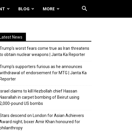
NT
BLOG
MORE
Latest News
Trump’s worst fears come true as Iran threatens
to obtain nuclear weapons | Janta Ka Reporter
Trump’s supporters furious as he announces
withdrawal of endorsement for MTG | Janta Ka
Reporter
Israel claims to kill Hezbollah chief Hassan
Nasrallah in carpet bombing of Beirut using
2,000-pound US bombs
Stars descend on London for Asian Achievers
Award night; boxer Amir Khan honoured for
philanthropy