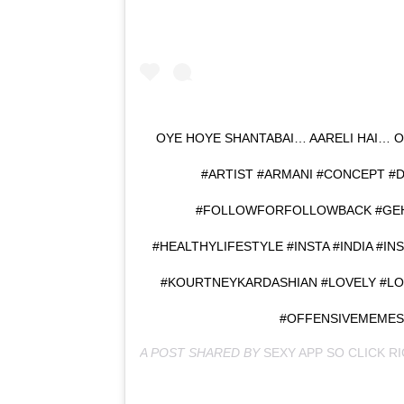
OYE HOYE SHANTABAI… AARELI HAI… O
#ARTIST #ARMANI #CONCEPT #D
#FOLLOWFORFOLLOWBACK #GEH
#HEALTHYLIFESTYLE #INSTA #INDIA #I
#KOURTNEYKARDASHIAN #LOVELY #LO
#OFFENSIVEMEMES
A POST SHARED BY
SEXY APP SO CLICK R