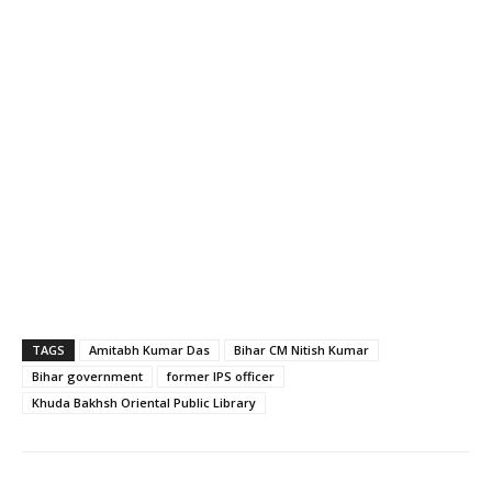
TAGS
Amitabh Kumar Das
Bihar CM Nitish Kumar
Bihar government
former IPS officer
Khuda Bakhsh Oriental Public Library