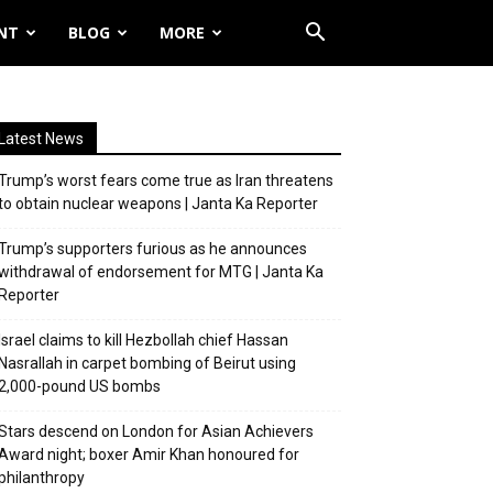
NT
BLOG
MORE
Latest News
Trump’s worst fears come true as Iran threatens
to obtain nuclear weapons | Janta Ka Reporter
Trump’s supporters furious as he announces
withdrawal of endorsement for MTG | Janta Ka
Reporter
Israel claims to kill Hezbollah chief Hassan
Nasrallah in carpet bombing of Beirut using
2,000-pound US bombs
Stars descend on London for Asian Achievers
Award night; boxer Amir Khan honoured for
philanthropy