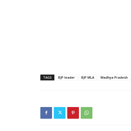
TAGS
BJP leader
BJP MLA
Madhya Pradesh