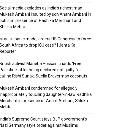
Social media explodes as India’s richest man
Mukesh Ambani insulted by son Anant Ambani in
public in presence of Radhika Merchant and
Shloka Mehta
Israel in panic mode; orders US Congress to force
South Africa to drop ICJ case? | Janta Ka
Reporter
British activist Marieha Hussain chants ‘Free
Palestine’ after being declared not guilty for
calling Rishi Sunak, Suella Braverman coconuts
Mukesh Ambani condemned for allegedly
inappropriately touching daughter-in-law Radhika
Merchant in presence of Anant Ambani, Shloka
Mehta
India’s Supreme Court stays BJP government’s
Nazi Germany style order against Muslims