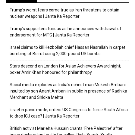
Trump’s worst fears come true as Iran threatens to obtain
nuclear weapons | Janta Ka Reporter
Trump’s supporters furious as he announces withdrawal of
endorsement for MTG | Janta Ka Reporter
Israel claims to kill Hezbollah chief Hassan Nasrallah in carpet
bombing of Beirut using 2,000-pound US bombs
Stars descend on London for Asian Achievers Award night;
boxer Amir Khan honoured for philanthropy
Social media explodes as India’s richest man Mukesh Ambani
insulted by son Anant Ambani in public in presence of Radhika
Merchant and Shloka Mehta
Israel in panic mode; orders US Congress to force South Africa
to drop ICJ case? | Janta Ka Reporter
British activist Marieha Hussain chants ‘Free Palestine’ after
being declared not guilty for calling Rishi Sunak, Suella