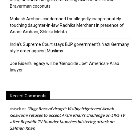
Braverman coconuts
Mukesh Ambani condemned for allegedly inappropriately
touching daughter-in-law Radhika Merchant in presence of
Anant Ambani, Shloka Mehta
India’s Supreme Court stays BJP government’s Nazi Germany
style order against Muslims
Joe Biden’s legacy will be ‘Genocide Joe’: American-Arab
lawyer
Recent Comments
“Bigg Boss of drugs”: Visibly frightened Arnab
Avisek
on
Goswami refuses to accept Arshi Khan’s challenge on LIVE TV
after Republic TV founder launches blistering attack on
Salman Khan