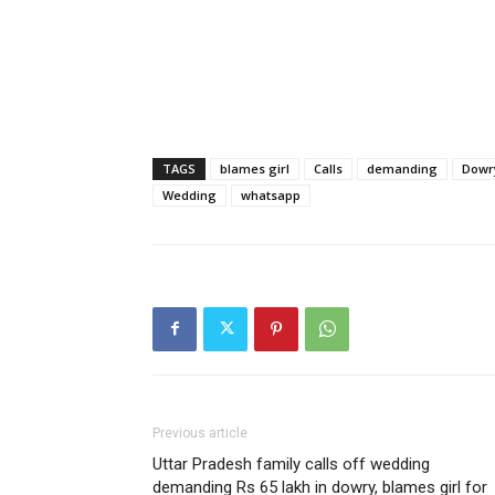
TAGS
blames girl
Calls
demanding
Dowr
Wedding
whatsapp
Previous article
Uttar Pradesh family calls off wedding
demanding Rs 65 lakh in dowry, blames girl for