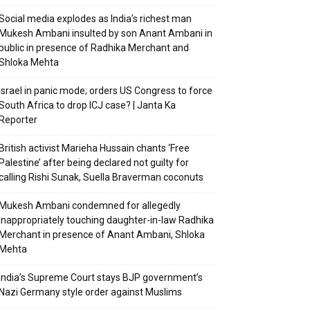
Social media explodes as India’s richest man
Mukesh Ambani insulted by son Anant Ambani in
public in presence of Radhika Merchant and
Shloka Mehta
Israel in panic mode; orders US Congress to force
South Africa to drop ICJ case? | Janta Ka
Reporter
British activist Marieha Hussain chants ‘Free
Palestine’ after being declared not guilty for
calling Rishi Sunak, Suella Braverman coconuts
Mukesh Ambani condemned for allegedly
inappropriately touching daughter-in-law Radhika
Merchant in presence of Anant Ambani, Shloka
Mehta
India’s Supreme Court stays BJP government’s
Nazi Germany style order against Muslims