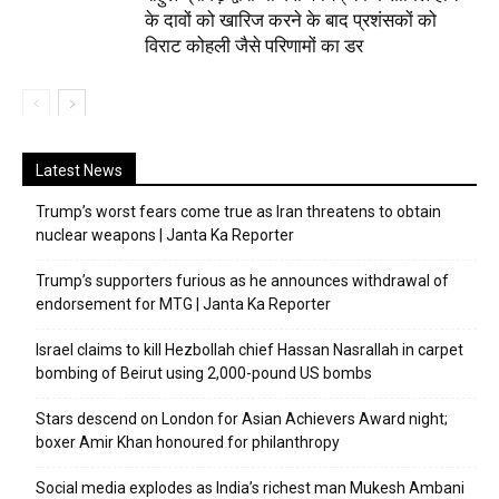
के दावों को खारिज करने के बाद प्रशंसकों को
विराट कोहली जैसे परिणामों का डर
Latest News
Trump’s worst fears come true as Iran threatens to obtain
nuclear weapons | Janta Ka Reporter
Trump’s supporters furious as he announces withdrawal of
endorsement for MTG | Janta Ka Reporter
Israel claims to kill Hezbollah chief Hassan Nasrallah in carpet
bombing of Beirut using 2,000-pound US bombs
Stars descend on London for Asian Achievers Award night;
boxer Amir Khan honoured for philanthropy
Social media explodes as India’s richest man Mukesh Ambani