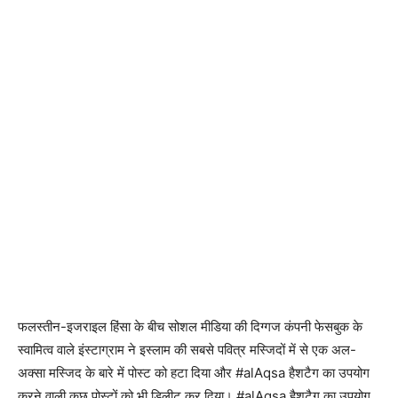
फलस्‍तीन-इजराइल हिंसा के बीच सोशल मीडिया की दिग्गज कंपनी फेसबुक के
स्वामित्व वाले इंस्टाग्राम ने इस्लाम की सबसे पवित्र मस्जिदों में से एक अल-
अक्सा मस्जिद के बारे में पोस्ट को हटा दिया और #alAqsa हैशटैग का उपयोग
करने वाली कुछ पोस्टों को भी डिलीट कर दिया। #alAqsa हैशटैग का उपयोग