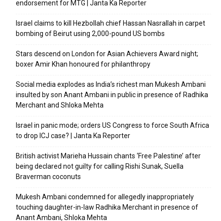
endorsement for MTG | Janta Ka Reporter
Israel claims to kill Hezbollah chief Hassan Nasrallah in carpet
bombing of Beirut using 2,000-pound US bombs
Stars descend on London for Asian Achievers Award night;
boxer Amir Khan honoured for philanthropy
Social media explodes as India’s richest man Mukesh Ambani
insulted by son Anant Ambani in public in presence of Radhika
Merchant and Shloka Mehta
Israel in panic mode; orders US Congress to force South Africa
to drop ICJ case? | Janta Ka Reporter
British activist Marieha Hussain chants ‘Free Palestine’ after
being declared not guilty for calling Rishi Sunak, Suella
Braverman coconuts
Mukesh Ambani condemned for allegedly inappropriately
touching daughter-in-law Radhika Merchant in presence of
Anant Ambani, Shloka Mehta