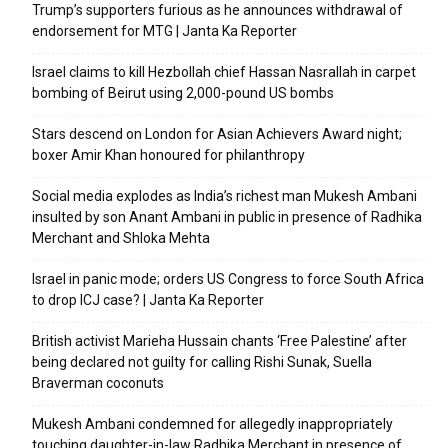
Trump’s supporters furious as he announces withdrawal of
endorsement for MTG | Janta Ka Reporter
Israel claims to kill Hezbollah chief Hassan Nasrallah in carpet
bombing of Beirut using 2,000-pound US bombs
Stars descend on London for Asian Achievers Award night;
boxer Amir Khan honoured for philanthropy
Social media explodes as India’s richest man Mukesh Ambani
insulted by son Anant Ambani in public in presence of Radhika
Merchant and Shloka Mehta
Israel in panic mode; orders US Congress to force South Africa
to drop ICJ case? | Janta Ka Reporter
British activist Marieha Hussain chants ‘Free Palestine’ after
being declared not guilty for calling Rishi Sunak, Suella
Braverman coconuts
Mukesh Ambani condemned for allegedly inappropriately
touching daughter-in-law Radhika Merchant in presence of