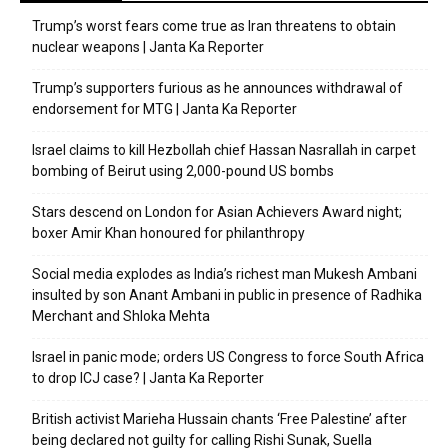
Trump’s worst fears come true as Iran threatens to obtain
nuclear weapons | Janta Ka Reporter
Trump’s supporters furious as he announces withdrawal of
endorsement for MTG | Janta Ka Reporter
Israel claims to kill Hezbollah chief Hassan Nasrallah in carpet
bombing of Beirut using 2,000-pound US bombs
Stars descend on London for Asian Achievers Award night;
boxer Amir Khan honoured for philanthropy
Social media explodes as India’s richest man Mukesh Ambani
insulted by son Anant Ambani in public in presence of Radhika
Merchant and Shloka Mehta
Israel in panic mode; orders US Congress to force South Africa
to drop ICJ case? | Janta Ka Reporter
British activist Marieha Hussain chants ‘Free Palestine’ after
being declared not guilty for calling Rishi Sunak, Suella