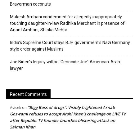
Braverman coconuts
Mukesh Ambani condemned for allegedly inappropriately
touching daughter-in-law Radhika Merchant in presence of
Anant Ambani, Shloka Mehta
India’s Supreme Court stays BJP government’s Nazi Germany
style order against Muslims
Joe Biden’s legacy will be ‘Genocide Joe’: American-Arab
lawyer
Recent Comments
“Bigg Boss of drugs”: Visibly frightened Arnab
Avisek
on
Goswami refuses to accept Arshi Khan’s challenge on LIVE TV
after Republic TV founder launches blistering attack on
Salman Khan