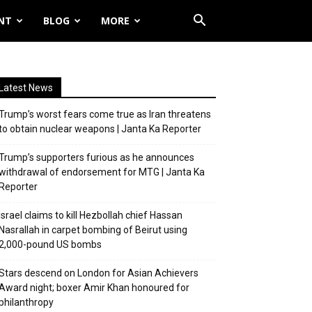
NT
BLOG
MORE
Latest News
Trump’s worst fears come true as Iran threatens
to obtain nuclear weapons | Janta Ka Reporter
Trump’s supporters furious as he announces
withdrawal of endorsement for MTG | Janta Ka
Reporter
Israel claims to kill Hezbollah chief Hassan
Nasrallah in carpet bombing of Beirut using
2,000-pound US bombs
Stars descend on London for Asian Achievers
Award night; boxer Amir Khan honoured for
philanthropy