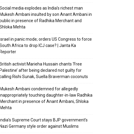
Social media explodes as India’s richest man
Mukesh Ambani insulted by son Anant Ambani in
public in presence of Radhika Merchant and
Shloka Mehta
Israel in panic mode; orders US Congress to force
South Africa to drop ICJ case? | Janta Ka
Reporter
British activist Marieha Hussain chants ‘Free
Palestine’ after being declared not guilty for
calling Rishi Sunak, Suella Braverman coconuts
Mukesh Ambani condemned for allegedly
inappropriately touching daughter-in-law Radhika
Merchant in presence of Anant Ambani, Shloka
Mehta
India’s Supreme Court stays BJP government’s
Nazi Germany style order against Muslims