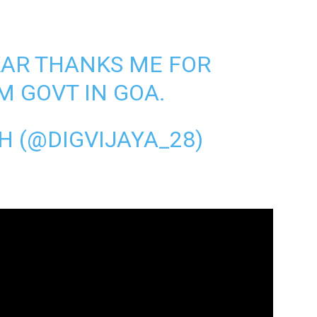
AR THANKS ME FOR
M GOVT IN GOA.
H (@DIGVIJAYA_28)