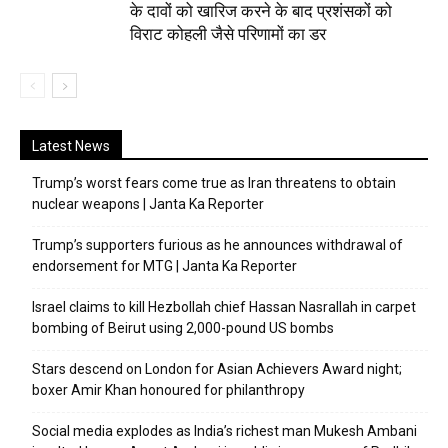
के दावों को खारिज करने के बाद प्रशंसकों को
विराट कोहली जैसे परिणामों का डर
Latest News
Trump’s worst fears come true as Iran threatens to obtain
nuclear weapons | Janta Ka Reporter
Trump’s supporters furious as he announces withdrawal of
endorsement for MTG | Janta Ka Reporter
Israel claims to kill Hezbollah chief Hassan Nasrallah in carpet
bombing of Beirut using 2,000-pound US bombs
Stars descend on London for Asian Achievers Award night;
boxer Amir Khan honoured for philanthropy
Social media explodes as India’s richest man Mukesh Ambani