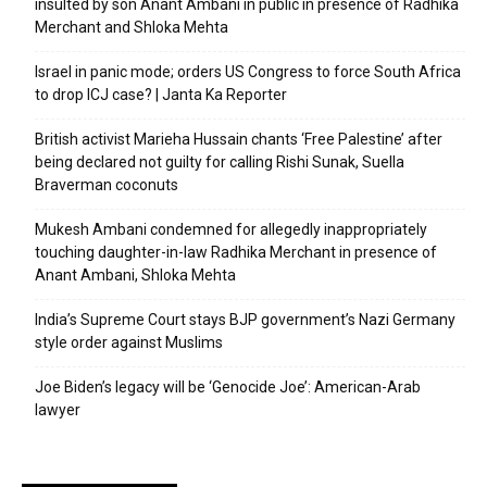
insulted by son Anant Ambani in public in presence of Radhika
Merchant and Shloka Mehta
Israel in panic mode; orders US Congress to force South Africa
to drop ICJ case? | Janta Ka Reporter
British activist Marieha Hussain chants ‘Free Palestine’ after
being declared not guilty for calling Rishi Sunak, Suella
Braverman coconuts
Mukesh Ambani condemned for allegedly inappropriately
touching daughter-in-law Radhika Merchant in presence of
Anant Ambani, Shloka Mehta
India’s Supreme Court stays BJP government’s Nazi Germany
style order against Muslims
Joe Biden’s legacy will be ‘Genocide Joe’: American-Arab
lawyer