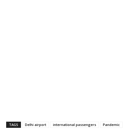
TAGS
Delhi airport
international passengers
Pandemic