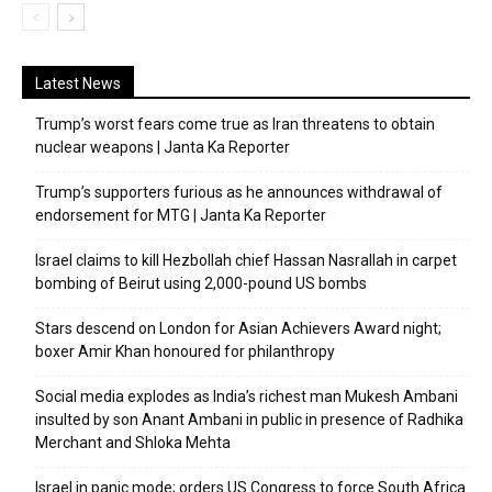
Latest News
Trump’s worst fears come true as Iran threatens to obtain
nuclear weapons | Janta Ka Reporter
Trump’s supporters furious as he announces withdrawal of
endorsement for MTG | Janta Ka Reporter
Israel claims to kill Hezbollah chief Hassan Nasrallah in carpet
bombing of Beirut using 2,000-pound US bombs
Stars descend on London for Asian Achievers Award night;
boxer Amir Khan honoured for philanthropy
Social media explodes as India’s richest man Mukesh Ambani
insulted by son Anant Ambani in public in presence of Radhika
Merchant and Shloka Mehta
Israel in panic mode; orders US Congress to force South Africa