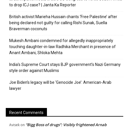
to drop ICJ case? | Janta Ka Reporter
British activist Marieha Hussain chants ‘Free Palestine’ after
being declared not guilty for calling Rishi Sunak, Suella
Braverman coconuts
Mukesh Ambani condemned for allegedly inappropriately
touching daughter-in-law Radhika Merchant in presence of
Anant Ambani, Shloka Mehta
India’s Supreme Court stays BJP government’s Nazi Germany
style order against Muslims
Joe Biden’s legacy will be ‘Genocide Joe’: American-Arab
lawyer
Recent Comments
“Bigg Boss of drugs”: Visibly frightened Arnab
Avisek
on