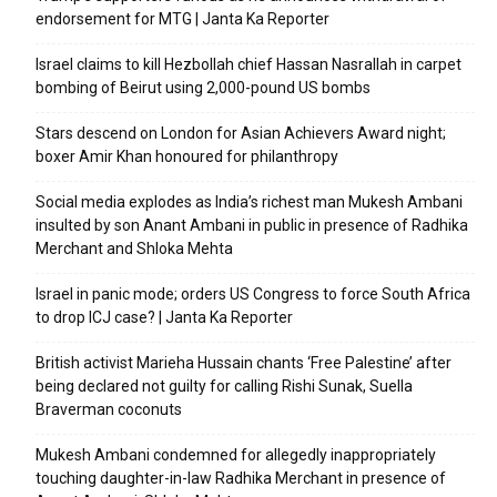
endorsement for MTG | Janta Ka Reporter
Israel claims to kill Hezbollah chief Hassan Nasrallah in carpet
bombing of Beirut using 2,000-pound US bombs
Stars descend on London for Asian Achievers Award night;
boxer Amir Khan honoured for philanthropy
Social media explodes as India’s richest man Mukesh Ambani
insulted by son Anant Ambani in public in presence of Radhika
Merchant and Shloka Mehta
Israel in panic mode; orders US Congress to force South Africa
to drop ICJ case? | Janta Ka Reporter
British activist Marieha Hussain chants ‘Free Palestine’ after
being declared not guilty for calling Rishi Sunak, Suella
Braverman coconuts
Mukesh Ambani condemned for allegedly inappropriately
touching daughter-in-law Radhika Merchant in presence of