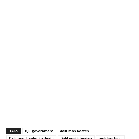
TAGS
BJP government
dalit man beaten
Dalit man beaten to death
Dalit youth beaten
mob lynching