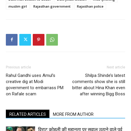
muslim girl
Rajasthan government
Rajasthan police
Previous article
Next article
Rahul Gandhi uses Amul’s
Shilpa Shinde’s latest
creative dig at Modi
comments show she is still
government to embarrass PM
bitter about Hina Khan even
on Rafale scam
after winning Bigg Boss
RELATED ARTICLES
MORE FROM AUTHOR
विराट कोहली की महानता पर सवाल उठाने वाले पूर्व