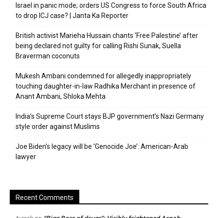
Israel in panic mode; orders US Congress to force South Africa
to drop ICJ case? | Janta Ka Reporter
British activist Marieha Hussain chants ‘Free Palestine’ after
being declared not guilty for calling Rishi Sunak, Suella
Braverman coconuts
Mukesh Ambani condemned for allegedly inappropriately
touching daughter-in-law Radhika Merchant in presence of
Anant Ambani, Shloka Mehta
India’s Supreme Court stays BJP government’s Nazi Germany
style order against Muslims
Joe Biden’s legacy will be ‘Genocide Joe’: American-Arab
lawyer
Recent Comments