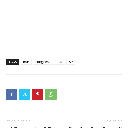
TAGS
BSP
congress
RLD
SP
Previous article
Next article