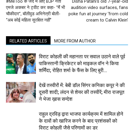
#MeToo के जद में आए BJP नेता
Disha Patani’s old 7-year-old
एमजे अकबर ने ट्वीट कर कहा- “मैं भी
audition video surfaces, fans
चौकीदार”, बॉलीवुड अभिनेत्री बोली-
poke fun at journey ‘from cold
“अब कोई महिला सुरक्षित नहीं”
cream to Calvin Klein’
RELATED ARTICLES
MORE FROM AUTHOR
विराट कोहली की महानता पर सवाल उठाने वाले पूर्व
पाकिस्तानी क्रिकेटर को माइकल वॉन ने किया
शर्मिंदा; रोहित शर्मा के फैंस के लिए बुरी...
देखें तस्वीरों में: बेबी डॉल सिंगर कनिका कपूर ने की
दूसरी शादी; लंदन से शेयर की तस्वीरें; मीरा राजपूत
ने भेजा ख़ास सन्देश
राहुल द्रविड़ द्वारा भाजपा कार्यक्रम में शामिल होने
के दावों को खारिज करने के बाद प्रशंसकों को
विराट कोहली जैसे परिणामों का डर