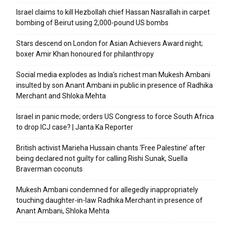
Israel claims to kill Hezbollah chief Hassan Nasrallah in carpet
bombing of Beirut using 2,000-pound US bombs
Stars descend on London for Asian Achievers Award night;
boxer Amir Khan honoured for philanthropy
Social media explodes as India’s richest man Mukesh Ambani
insulted by son Anant Ambani in public in presence of Radhika
Merchant and Shloka Mehta
Israel in panic mode; orders US Congress to force South Africa
to drop ICJ case? | Janta Ka Reporter
British activist Marieha Hussain chants ‘Free Palestine’ after
being declared not guilty for calling Rishi Sunak, Suella
Braverman coconuts
Mukesh Ambani condemned for allegedly inappropriately
touching daughter-in-law Radhika Merchant in presence of
Anant Ambani, Shloka Mehta