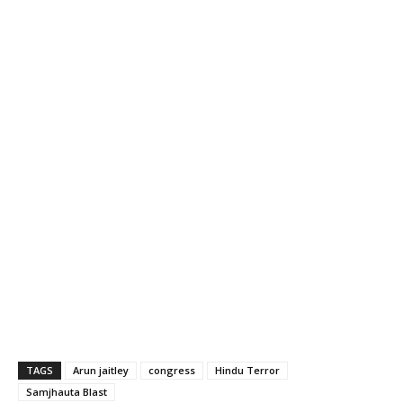
TAGS
Arun jaitley
congress
Hindu Terror
Samjhauta Blast