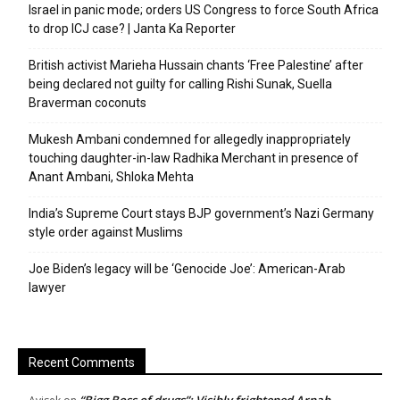
Israel in panic mode; orders US Congress to force South Africa
to drop ICJ case? | Janta Ka Reporter
British activist Marieha Hussain chants ‘Free Palestine’ after
being declared not guilty for calling Rishi Sunak, Suella
Braverman coconuts
Mukesh Ambani condemned for allegedly inappropriately
touching daughter-in-law Radhika Merchant in presence of
Anant Ambani, Shloka Mehta
India’s Supreme Court stays BJP government’s Nazi Germany
style order against Muslims
Joe Biden’s legacy will be ‘Genocide Joe’: American-Arab
lawyer
Recent Comments
“Bigg Boss of drugs”: Visibly frightened Arnab