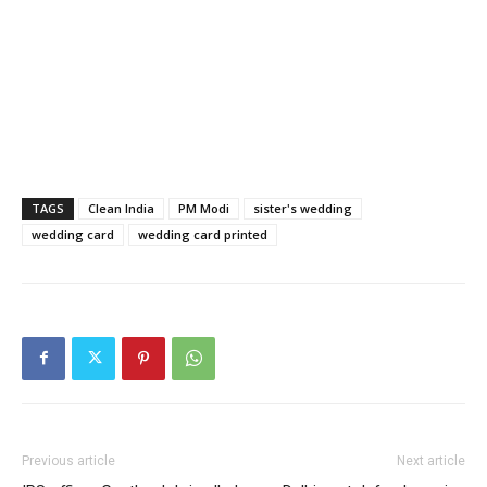
TAGS
Clean India
PM Modi
sister's wedding
wedding card
wedding card printed
Previous article
Next article