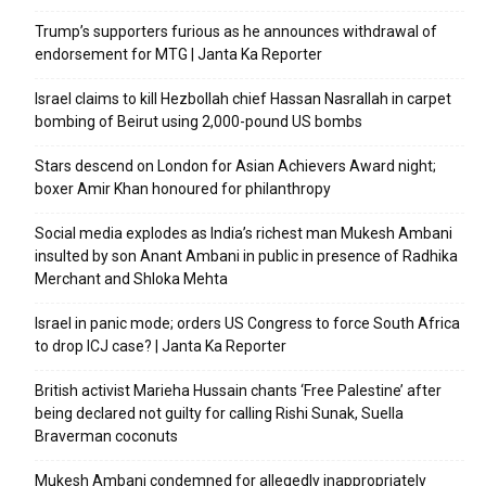
Trump’s supporters furious as he announces withdrawal of
endorsement for MTG | Janta Ka Reporter
Israel claims to kill Hezbollah chief Hassan Nasrallah in carpet
bombing of Beirut using 2,000-pound US bombs
Stars descend on London for Asian Achievers Award night;
boxer Amir Khan honoured for philanthropy
Social media explodes as India’s richest man Mukesh Ambani
insulted by son Anant Ambani in public in presence of Radhika
Merchant and Shloka Mehta
Israel in panic mode; orders US Congress to force South Africa
to drop ICJ case? | Janta Ka Reporter
British activist Marieha Hussain chants ‘Free Palestine’ after
being declared not guilty for calling Rishi Sunak, Suella
Braverman coconuts
Mukesh Ambani condemned for allegedly inappropriately