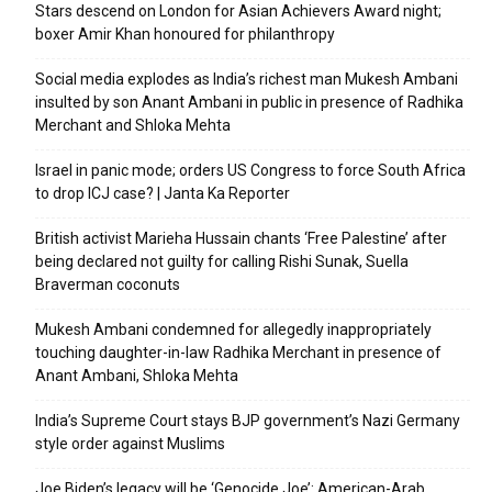
Stars descend on London for Asian Achievers Award night;
boxer Amir Khan honoured for philanthropy
Social media explodes as India’s richest man Mukesh Ambani
insulted by son Anant Ambani in public in presence of Radhika
Merchant and Shloka Mehta
Israel in panic mode; orders US Congress to force South Africa
to drop ICJ case? | Janta Ka Reporter
British activist Marieha Hussain chants ‘Free Palestine’ after
being declared not guilty for calling Rishi Sunak, Suella
Braverman coconuts
Mukesh Ambani condemned for allegedly inappropriately
touching daughter-in-law Radhika Merchant in presence of
Anant Ambani, Shloka Mehta
India’s Supreme Court stays BJP government’s Nazi Germany
style order against Muslims
Joe Biden’s legacy will be ‘Genocide Joe’: American-Arab