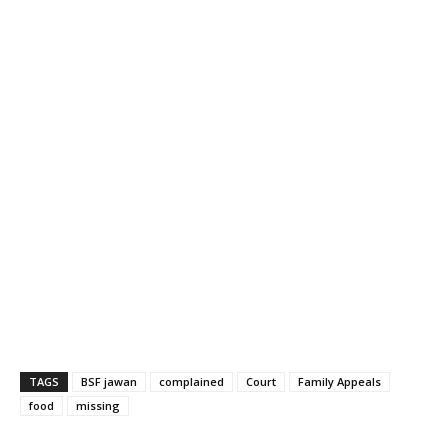
TAGS
BSF jawan
complained
Court
Family Appeals
food
missing