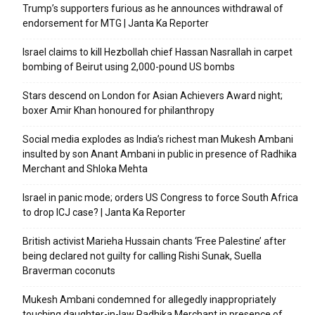
Trump’s supporters furious as he announces withdrawal of
endorsement for MTG | Janta Ka Reporter
Israel claims to kill Hezbollah chief Hassan Nasrallah in carpet
bombing of Beirut using 2,000-pound US bombs
Stars descend on London for Asian Achievers Award night;
boxer Amir Khan honoured for philanthropy
Social media explodes as India’s richest man Mukesh Ambani
insulted by son Anant Ambani in public in presence of Radhika
Merchant and Shloka Mehta
Israel in panic mode; orders US Congress to force South Africa
to drop ICJ case? | Janta Ka Reporter
British activist Marieha Hussain chants ‘Free Palestine’ after
being declared not guilty for calling Rishi Sunak, Suella
Braverman coconuts
Mukesh Ambani condemned for allegedly inappropriately
touching daughter-in-law Radhika Merchant in presence of