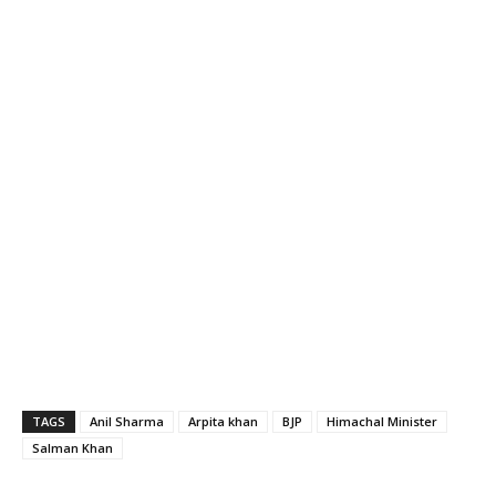
TAGS
Anil Sharma
Arpita khan
BJP
Himachal Minister
Salman Khan