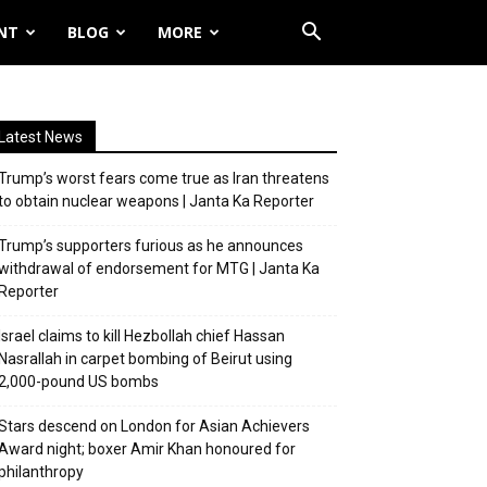
NT
BLOG
MORE
Latest News
Trump’s worst fears come true as Iran threatens
to obtain nuclear weapons | Janta Ka Reporter
Trump’s supporters furious as he announces
withdrawal of endorsement for MTG | Janta Ka
Reporter
Israel claims to kill Hezbollah chief Hassan
Nasrallah in carpet bombing of Beirut using
2,000-pound US bombs
Stars descend on London for Asian Achievers
Award night; boxer Amir Khan honoured for
philanthropy