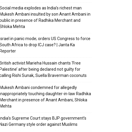
Social media explodes as India’s richest man
Mukesh Ambani insulted by son Anant Ambani in
public in presence of Radhika Merchant and
Shloka Mehta
Israel in panic mode; orders US Congress to force
South Africa to drop ICJ case? | Janta Ka
Reporter
British activist Marieha Hussain chants ‘Free
Palestine’ after being declared not guilty for
calling Rishi Sunak, Suella Braverman coconuts
Mukesh Ambani condemned for allegedly
inappropriately touching daughter-in-law Radhika
Merchant in presence of Anant Ambani, Shloka
Mehta
India’s Supreme Court stays BJP government’s
Nazi Germany style order against Muslims