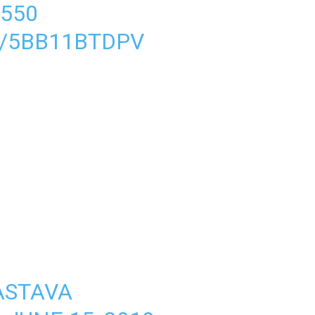
550
M/5BB11BTDPV
ASTAVA