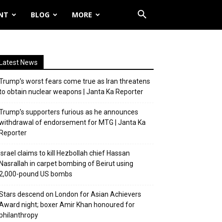
NT
BLOG
MORE
Latest News
Trump’s worst fears come true as Iran threatens
to obtain nuclear weapons | Janta Ka Reporter
Trump’s supporters furious as he announces
withdrawal of endorsement for MTG | Janta Ka
Reporter
Israel claims to kill Hezbollah chief Hassan
Nasrallah in carpet bombing of Beirut using
2,000-pound US bombs
Stars descend on London for Asian Achievers
Award night; boxer Amir Khan honoured for
philanthropy