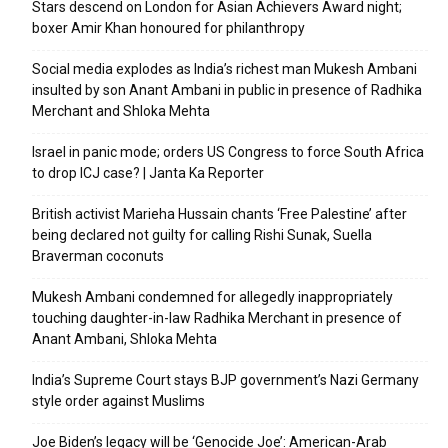
Stars descend on London for Asian Achievers Award night;
boxer Amir Khan honoured for philanthropy
Social media explodes as India’s richest man Mukesh Ambani
insulted by son Anant Ambani in public in presence of Radhika
Merchant and Shloka Mehta
Israel in panic mode; orders US Congress to force South Africa
to drop ICJ case? | Janta Ka Reporter
British activist Marieha Hussain chants ‘Free Palestine’ after
being declared not guilty for calling Rishi Sunak, Suella
Braverman coconuts
Mukesh Ambani condemned for allegedly inappropriately
touching daughter-in-law Radhika Merchant in presence of
Anant Ambani, Shloka Mehta
India’s Supreme Court stays BJP government’s Nazi Germany
style order against Muslims
Joe Biden’s legacy will be ‘Genocide Joe’: American-Arab