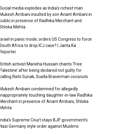
Social media explodes as India’s richest man
Mukesh Ambani insulted by son Anant Ambani in
public in presence of Radhika Merchant and
Shloka Mehta
Israel in panic mode; orders US Congress to force
South Africa to drop ICJ case? | Janta Ka
Reporter
British activist Marieha Hussain chants ‘Free
Palestine’ after being declared not guilty for
calling Rishi Sunak, Suella Braverman coconuts
Mukesh Ambani condemned for allegedly
inappropriately touching daughter-in-law Radhika
Merchant in presence of Anant Ambani, Shloka
Mehta
India’s Supreme Court stays BJP government’s
Nazi Germany style order against Muslims