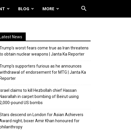
NT
BLOG
MORE
Latest News
Trump’s worst fears come true as Iran threatens
to obtain nuclear weapons | Janta Ka Reporter
Trump’s supporters furious as he announces
withdrawal of endorsement for MTG | Janta Ka
Reporter
Israel claims to kill Hezbollah chief Hassan
Nasrallah in carpet bombing of Beirut using
2,000-pound US bombs
Stars descend on London for Asian Achievers
Award night; boxer Amir Khan honoured for
philanthropy