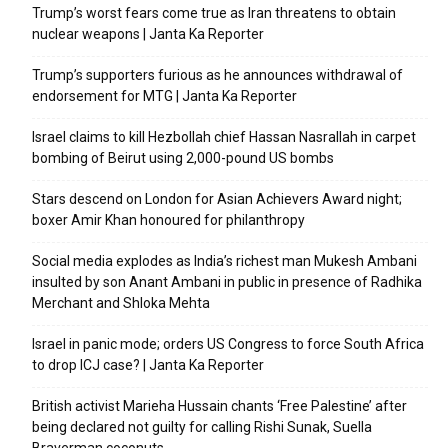
Trump’s worst fears come true as Iran threatens to obtain
nuclear weapons | Janta Ka Reporter
Trump’s supporters furious as he announces withdrawal of
endorsement for MTG | Janta Ka Reporter
Israel claims to kill Hezbollah chief Hassan Nasrallah in carpet
bombing of Beirut using 2,000-pound US bombs
Stars descend on London for Asian Achievers Award night;
boxer Amir Khan honoured for philanthropy
Social media explodes as India’s richest man Mukesh Ambani
insulted by son Anant Ambani in public in presence of Radhika
Merchant and Shloka Mehta
Israel in panic mode; orders US Congress to force South Africa
to drop ICJ case? | Janta Ka Reporter
British activist Marieha Hussain chants ‘Free Palestine’ after
being declared not guilty for calling Rishi Sunak, Suella
Braverman coconuts