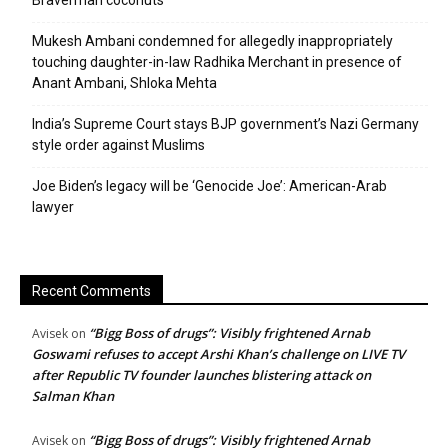
Mukesh Ambani condemned for allegedly inappropriately
touching daughter-in-law Radhika Merchant in presence of
Anant Ambani, Shloka Mehta
India’s Supreme Court stays BJP government’s Nazi Germany
style order against Muslims
Joe Biden’s legacy will be ‘Genocide Joe’: American-Arab
lawyer
Recent Comments
“Bigg Boss of drugs”: Visibly frightened Arnab
Avisek
on
Goswami refuses to accept Arshi Khan’s challenge on LIVE TV
after Republic TV founder launches blistering attack on
Salman Khan
“Bigg Boss of drugs”: Visibly frightened Arnab
Avisek
on