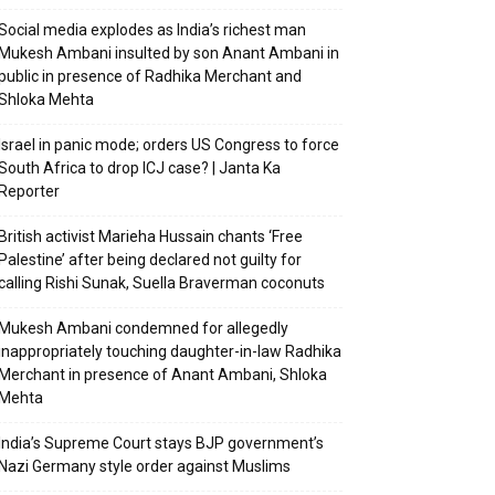
Social media explodes as India’s richest man
Mukesh Ambani insulted by son Anant Ambani in
public in presence of Radhika Merchant and
Shloka Mehta
Israel in panic mode; orders US Congress to force
South Africa to drop ICJ case? | Janta Ka
Reporter
British activist Marieha Hussain chants ‘Free
Palestine’ after being declared not guilty for
calling Rishi Sunak, Suella Braverman coconuts
Mukesh Ambani condemned for allegedly
inappropriately touching daughter-in-law Radhika
Merchant in presence of Anant Ambani, Shloka
Mehta
India’s Supreme Court stays BJP government’s
Nazi Germany style order against Muslims