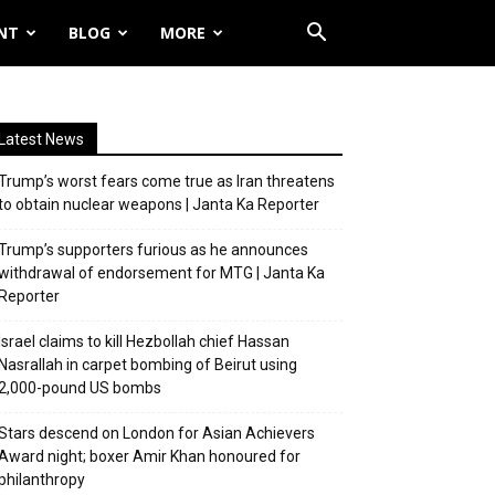
NT
BLOG
MORE
Latest News
Trump’s worst fears come true as Iran threatens
to obtain nuclear weapons | Janta Ka Reporter
Trump’s supporters furious as he announces
withdrawal of endorsement for MTG | Janta Ka
Reporter
Israel claims to kill Hezbollah chief Hassan
Nasrallah in carpet bombing of Beirut using
2,000-pound US bombs
Stars descend on London for Asian Achievers
Award night; boxer Amir Khan honoured for
philanthropy