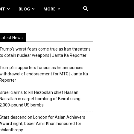
NT
BLOG
MORE
Latest News
Trump’s worst fears come true as Iran threatens
to obtain nuclear weapons | Janta Ka Reporter
Trump’s supporters furious as he announces
withdrawal of endorsement for MTG | Janta Ka
Reporter
Israel claims to kill Hezbollah chief Hassan
Nasrallah in carpet bombing of Beirut using
2,000-pound US bombs
Stars descend on London for Asian Achievers
Award night; boxer Amir Khan honoured for
philanthropy