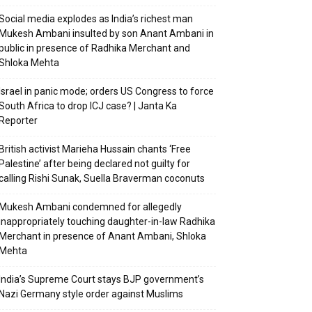
Social media explodes as India’s richest man
Mukesh Ambani insulted by son Anant Ambani in
public in presence of Radhika Merchant and
Shloka Mehta
Israel in panic mode; orders US Congress to force
South Africa to drop ICJ case? | Janta Ka
Reporter
British activist Marieha Hussain chants ‘Free
Palestine’ after being declared not guilty for
calling Rishi Sunak, Suella Braverman coconuts
Mukesh Ambani condemned for allegedly
inappropriately touching daughter-in-law Radhika
Merchant in presence of Anant Ambani, Shloka
Mehta
India’s Supreme Court stays BJP government’s
Nazi Germany style order against Muslims