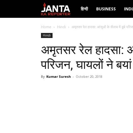
Janta
हिन्दी
BUSINESS
IND
Ka
Home
Hindi
अमृतसर रेल हादसा: आंसुओं के सैलाब में डूबे परिजन
Hindi
Reporter
अमृतसर रेल हादसा: आंस
परिजन, घायलों ने बयां
By
Kumar Suresh
-
October 20, 2018