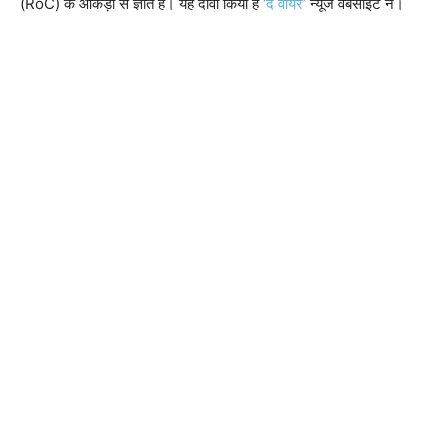
(RoC) के आंकड़ो से ज्ञात है। यह दावा किया है
‘द वायर’
न्यूज वेबसाइट ने।