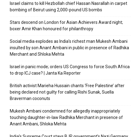
Israel claims to kill Hezbollah chief Hassan Nasrallah in carpet
bombing of Beirut using 2,000-pound US bombs
Stars descend on London for Asian Achievers Award night;
boxer Amir Khan honoured for philanthropy
Social media explodes as India’s richest man Mukesh Ambani
insulted by son Anant Ambani in public in presence of Radhika
Merchant and Shloka Mehta
Israel in panic mode; orders US Congress to force South Africa
to drop ICJ case? | Janta Ka Reporter
British activist Marieha Hussain chants ‘Free Palestine’ after
being declared not guilty for calling Rishi Sunak, Suella
Braverman coconuts
Mukesh Ambani condemned for allegedly inappropriately
touching daughter-in-law Radhika Merchant in presence of
Anant Ambani, Shloka Mehta
India’s Supreme Court stays BJP government’s Nazi Germany