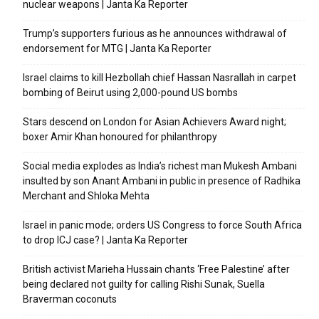
nuclear weapons | Janta Ka Reporter
Trump’s supporters furious as he announces withdrawal of
endorsement for MTG | Janta Ka Reporter
Israel claims to kill Hezbollah chief Hassan Nasrallah in carpet
bombing of Beirut using 2,000-pound US bombs
Stars descend on London for Asian Achievers Award night;
boxer Amir Khan honoured for philanthropy
Social media explodes as India’s richest man Mukesh Ambani
insulted by son Anant Ambani in public in presence of Radhika
Merchant and Shloka Mehta
Israel in panic mode; orders US Congress to force South Africa
to drop ICJ case? | Janta Ka Reporter
British activist Marieha Hussain chants ‘Free Palestine’ after
being declared not guilty for calling Rishi Sunak, Suella
Braverman coconuts