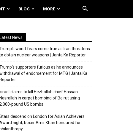
NT
BLOG
MORE
Latest News
Trump’s worst fears come true as Iran threatens
to obtain nuclear weapons | Janta Ka Reporter
Trump’s supporters furious as he announces
withdrawal of endorsement for MTG | Janta Ka
Reporter
Israel claims to kill Hezbollah chief Hassan
Nasrallah in carpet bombing of Beirut using
2,000-pound US bombs
Stars descend on London for Asian Achievers
Award night; boxer Amir Khan honoured for
philanthropy