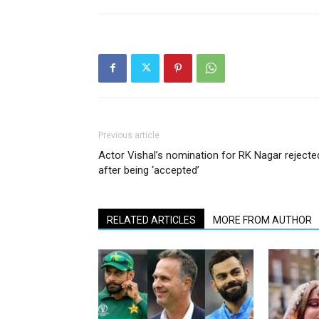
Previous article
Actor Vishal’s nomination for RK Nagar rejecte
after being ‘accepted’
RELATED ARTICLES
MORE FROM AUTHOR