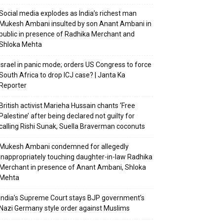
Social media explodes as India’s richest man
Mukesh Ambani insulted by son Anant Ambani in
public in presence of Radhika Merchant and
Shloka Mehta
Israel in panic mode; orders US Congress to force
South Africa to drop ICJ case? | Janta Ka
Reporter
British activist Marieha Hussain chants ‘Free
Palestine’ after being declared not guilty for
calling Rishi Sunak, Suella Braverman coconuts
Mukesh Ambani condemned for allegedly
inappropriately touching daughter-in-law Radhika
Merchant in presence of Anant Ambani, Shloka
Mehta
India’s Supreme Court stays BJP government’s
Nazi Germany style order against Muslims