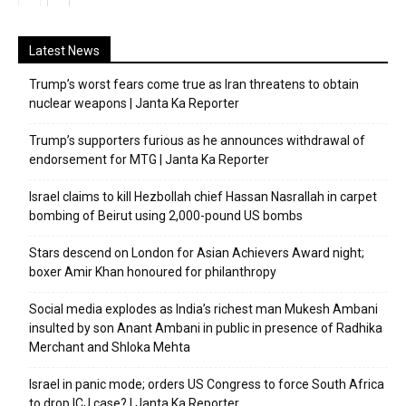
Latest News
Trump’s worst fears come true as Iran threatens to obtain
nuclear weapons | Janta Ka Reporter
Trump’s supporters furious as he announces withdrawal of
endorsement for MTG | Janta Ka Reporter
Israel claims to kill Hezbollah chief Hassan Nasrallah in carpet
bombing of Beirut using 2,000-pound US bombs
Stars descend on London for Asian Achievers Award night;
boxer Amir Khan honoured for philanthropy
Social media explodes as India’s richest man Mukesh Ambani
insulted by son Anant Ambani in public in presence of Radhika
Merchant and Shloka Mehta
Israel in panic mode; orders US Congress to force South Africa
to drop ICJ case? | Janta Ka Reporter