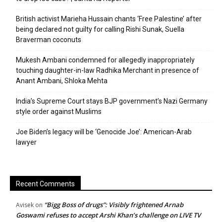
British activist Marieha Hussain chants ‘Free Palestine’ after
being declared not guilty for calling Rishi Sunak, Suella
Braverman coconuts
Mukesh Ambani condemned for allegedly inappropriately
touching daughter-in-law Radhika Merchant in presence of
Anant Ambani, Shloka Mehta
India’s Supreme Court stays BJP government’s Nazi Germany
style order against Muslims
Joe Biden’s legacy will be ‘Genocide Joe’: American-Arab
lawyer
Recent Comments
“Bigg Boss of drugs”: Visibly frightened Arnab
Avisek
on
Goswami refuses to accept Arshi Khan’s challenge on LIVE TV