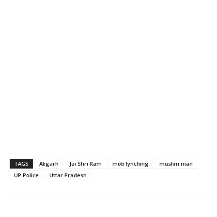
TAGS
Aligarh
Jai Shri Ram
mob lynching
muslim man
UP Police
Uttar Pradesh