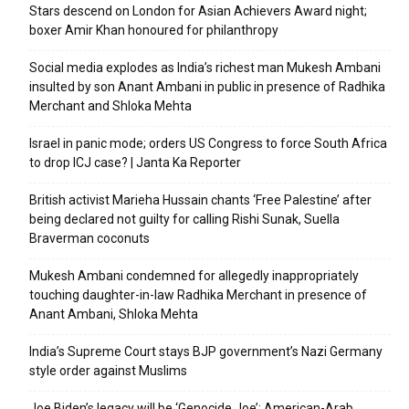
Stars descend on London for Asian Achievers Award night;
boxer Amir Khan honoured for philanthropy
Social media explodes as India’s richest man Mukesh Ambani
insulted by son Anant Ambani in public in presence of Radhika
Merchant and Shloka Mehta
Israel in panic mode; orders US Congress to force South Africa
to drop ICJ case? | Janta Ka Reporter
British activist Marieha Hussain chants ‘Free Palestine’ after
being declared not guilty for calling Rishi Sunak, Suella
Braverman coconuts
Mukesh Ambani condemned for allegedly inappropriately
touching daughter-in-law Radhika Merchant in presence of
Anant Ambani, Shloka Mehta
India’s Supreme Court stays BJP government’s Nazi Germany
style order against Muslims
Joe Biden’s legacy will be ‘Genocide Joe’: American-Arab