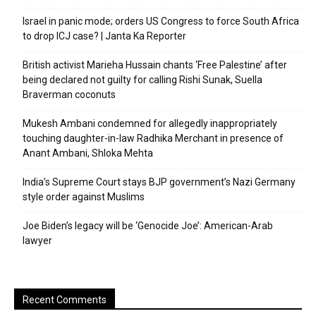
Israel in panic mode; orders US Congress to force South Africa
to drop ICJ case? | Janta Ka Reporter
British activist Marieha Hussain chants ‘Free Palestine’ after
being declared not guilty for calling Rishi Sunak, Suella
Braverman coconuts
Mukesh Ambani condemned for allegedly inappropriately
touching daughter-in-law Radhika Merchant in presence of
Anant Ambani, Shloka Mehta
India’s Supreme Court stays BJP government’s Nazi Germany
style order against Muslims
Joe Biden’s legacy will be ‘Genocide Joe’: American-Arab
lawyer
Recent Comments