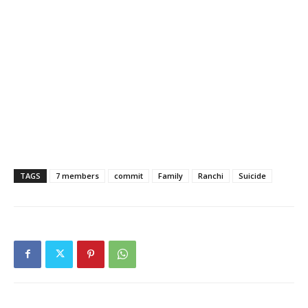
TAGS
7 members
commit
Family
Ranchi
Suicide