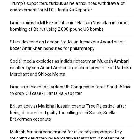
Trump’s supporters furious as he announces withdrawal of
endorsement for MTG | Janta Ka Reporter
Israel claims to kill Hezbollah chief Hassan Nasrallah in carpet
bombing of Beirut using 2,000-pound US bombs
Stars descend on London for Asian Achievers Award night;
boxer Amir Khan honoured for philanthropy
Social media explodes as India’s richest man Mukesh Ambani
insulted by son Anant Ambani in public in presence of Radhika
Merchant and Shloka Mehta
Israel in panic mode; orders US Congress to force South Africa
to drop ICJ case? | Janta Ka Reporter
British activist Marieha Hussain chants ‘Free Palestine’ after
being declared not guilty for calling Rishi Sunak, Suella
Braverman coconuts
Mukesh Ambani condemned for allegedly inappropriately
touching daughter-in-law Radhika Merchant in presence of