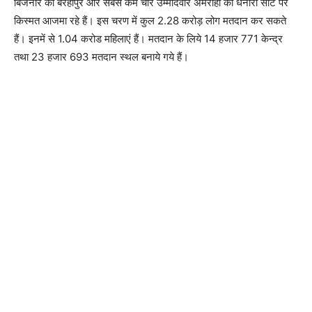
बिजनौर की बरहापुर और सबसे कम चार उम्मीदवार अमरोहा की धनौरा सीट पर
किस्मत आजमा रहे हैं। इस चरण में कुल 2.28 करोड़ लोग मतदान कर सकते
हैं। इनमें से 1.04 करोड महिलाएं हैं। मतदान के लिये 14 हजार 771 केन्द्र
तथा 23 हजार 693 मतदान स्थल बनाये गये हैं।